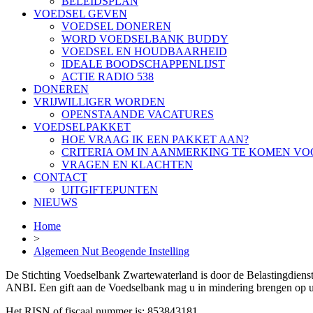
BELEIDSPLAN
VOEDSEL GEVEN
VOEDSEL DONEREN
WORD VOEDSELBANK BUDDY
VOEDSEL EN HOUDBAARHEID
IDEALE BOODSCHAPPENLIJST
ACTIE RADIO 538
DONEREN
VRIJWILLIGER WORDEN
OPENSTAANDE VACATURES
VOEDSELPAKKET
HOE VRAAG IK EEN PAKKET AAN?
CRITERIA OM IN AANMERKING TE KOMEN VO
VRAGEN EN KLACHTEN
CONTACT
UITGIFTEPUNTEN
NIEUWS
Home
>
Algemeen Nut Beogende Instelling
De Stichting Voedselbank Zwartewaterland is door de Belastingdiens
ANBI. Een gift aan de Voedselbank mag u in mindering brengen op u
Het RISN of fiscaal nummer is: 853843181