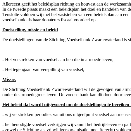
Allereerst geeft het beleidsplan richting en houvast aan de werkzaam
In de tweede plaats maakt een beleidsplan het doel en handelen van 
Tenslotte voldoen wij met het vaststellen van een beleidsplan aan ee
voedselbank als haar donateurs fiscaal voordeel op.
Doelstelling, missie en beleid
De doelstellingen van de Stichting Voedselbank Zwartewaterland is s
- Het verstrekken van voedsel aan hen die in armoede leven;
- Het tegengaan van verspilling van voedsel;
Missie.
De Stichting Voedselbank Zwartewaterland wil de gevolgen van armoede
onder de armoedegrens leven. De voedselbank kan dit doen door levens
Het beleid dat wordt uitgevoerd om de doelstellingen te bereiken l
- wij verstrekken periodiek vanuit ons uitgeefpunt voedsel aan mense
- het benodigde voedsel verkrijgen wij vanuit het bedrijfsleven en part
- zowel de Stichting als vrijwilligersorganisatie moet (terecht) voldoen