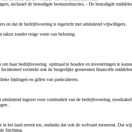
ligers, inclusief de benodigde bestuursfuncties. - De benodigde middelen
rs en dat de bedrijfsvoering is ingericht met uitsluitend vrijwilligers.
hun taken zonder enige vorm van beloning.
en om haar bedrijfsvoering optimaal te houden en investeringen te kunne
. Incidenteel verstrekt ook de burgerlijke gemeenten financiële middelen
ieke bijdragen en giften van particulieren.
sluitend ingezet voor continuïteit van de bedrijfsvoering, noodzakelij
gen .
in het land neemt toe, ondanks dat ook de welvaart toeneemt. Dat wijs
de Stichting.