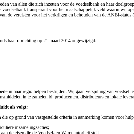
heden van allen die zich inzetten voor de voedselbank en haar doelgroep
de voedselbank transparant voor het maatschappelijk veld waarin wij 
n van de vereisten voor het verkrijgen en behouden van de ANBI-status
inds haar oprichting op 21 maart 2014 ongewijzigd:
 in haar regio helpen bestrijden. Wij gaan verspilling van voedsel teg
middelen in te zamelen bij producenten, distributeurs en lokale levera
uidt als volgt:
n die op grond van vastgestelde criteria in aanmerking komen voor hulp
iculiere inzamelingsacties;
 aan de eisen die de Voedsel- en Warenautoriteit stelt.