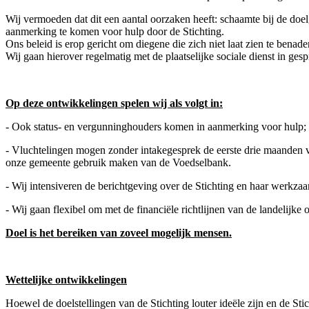
Wij vermoeden dat dit een aantal oorzaken heeft: schaamte bij de doe
aanmerking te komen voor hulp door de Stichting.
Ons beleid is erop gericht om diegene die zich niet laat zien te bena
Wij gaan hierover regelmatig met de plaatselijke sociale dienst in ges
Op deze ontwikkelingen spelen wij als volgt in:
- Ook status- en vergunninghouders komen in aanmerking voor hulp;
- Vluchtelingen mogen zonder intakegesprek de eerste drie maanden v
onze gemeente gebruik maken van de Voedselbank.
- Wij intensiveren de berichtgeving over de Stichting en haar werkz
- Wij gaan flexibel om met de financiële richtlijnen van de landelijke o
Doel is het bereiken van zoveel mogelijk mensen.
Wettelijke ontwikkelingen
Hoewel de doelstellingen van de Stichting louter ideële zijn en de St