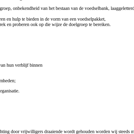
lgroep, onbekendheid van het bestaan van de voedselbank, laaggeletterd
deren en hulp te bieden in de vorm van een voedselpakket,
prek en proberen ook op die wijze de doelgroep te bereiken.
an hun verblijf binnen
aamheden;
rganisatie.
ichting door vrijwilligers draaiende wordt gehouden worden wij steeds m